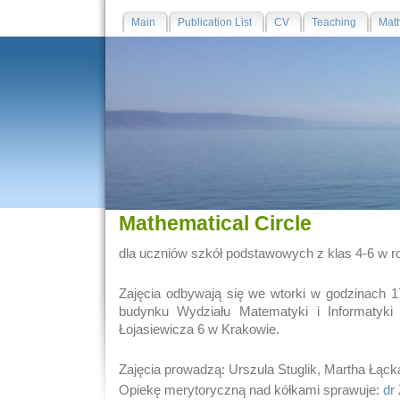
Main
Publication List
CV
Teaching
Math
Mathematical Circle
dla uczniów szkół podstawowych z klas 4-6 w 
Zajęcia odbywają się we wtorki w godzinach 1
budynku Wydziału Matematyki i Informatyki 
Łojasiewicza 6 w Krakowie.
Zajęcia prowadzą: Urszula Stuglik, Martha Łąck
Opiekę merytoryczną nad kółkami sprawuje:
dr