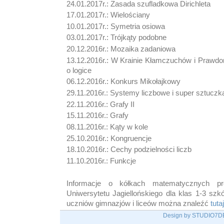
24.01.2017r.: Zasada szufladkowa Dirichleta
17.01.2017r.: Wielościany
10.01.2017r.: Symetria osiowa
03.01.2017r.: Trójkąty podobne
20.12.2016r.: Mozaika zadaniowa
13.12.2016r.: W Krainie Kłamczuchów i Prawdo
o logice
06.12.2016r.: Konkurs Mikołajkowy
29.11.2016r.: Systemy liczbowe i super sztuczka
22.11.2016r.: Grafy II
15.11.2016r.: Grafy
08.11.2016r.: Kąty w kole
25.10.2016r.: Kongruencje
18.10.2016r.: Cechy podzielności liczb
11.10.2016r.: Funkcje
Informacje o kółkach matematycznych p
Uniwersytetu Jagiellońskiego dla klas 1-3 sz
uczniów gimnazjów i liceów można znaleźć
tutaj
Design by STUDIO7