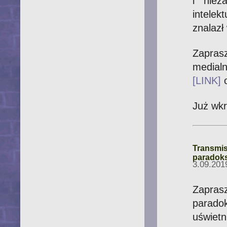
i niez
intelek
znalazł
Zapra
medialn
[LINK]
o
Już wkr
Transmis
paradoks
3.09.201
Zapras
paradok
uświet