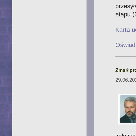
przesył
etapu (
Karta u
Oświad
Zmarł pr
29.06.20
założyc