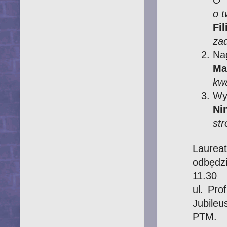
o 
Fi
zad
Nag
Ma
kw
Wy
Ni
st
Laurea
odbędz
11.30 
ul. Pro
Jubile
PTM.