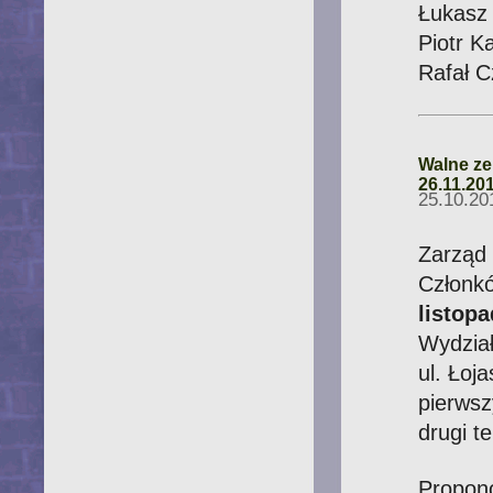
Łukasz 
Piotr Ka
Rafał C
Walne ze
26.11.20
25.10.20
Zarząd
Człon
listop
Wydzi
ul. Łoj
pierwsz
drugi t
Propon