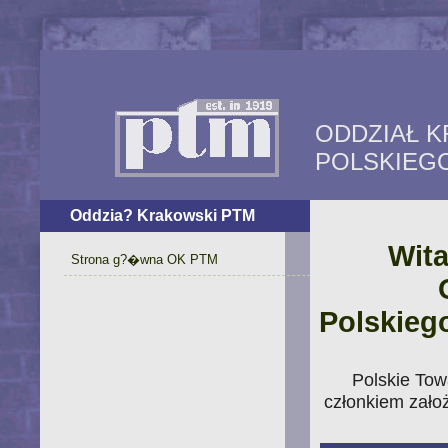
ODDZIAŁ 
POLSKIEG
Oddzia? Krakowski PTM
Wita
Strona g?�wna OK PTM
Polskieg
Polskie Tow
członkiem zało