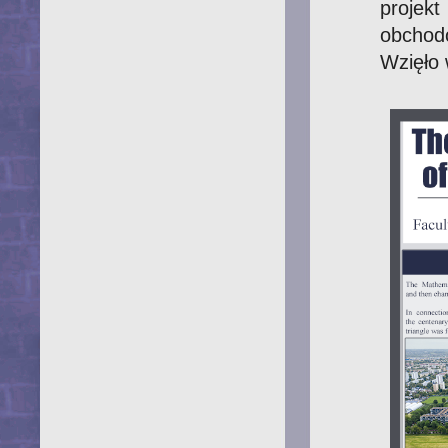
projek
obch
Wzięło 