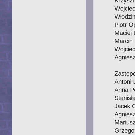
Krzyszt
Wojciec
Włodzi
Piotr 
Maciej 
Marcin 
Wojcie
Agnies
Zastępc
Antoni 
Anna P
Stanis
Jacek C
Agniesz
Mariusz
Grzego