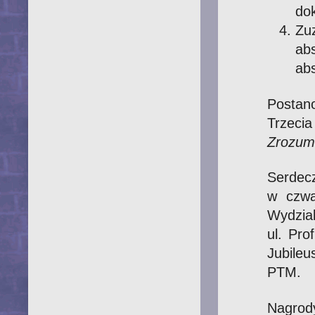
dok
Zu
ab
ab
Postan
Trzeci
Zrozum
Serdecz
w czwa
Wydz
ul. Pro
Jubile
PTM.
Nagrod