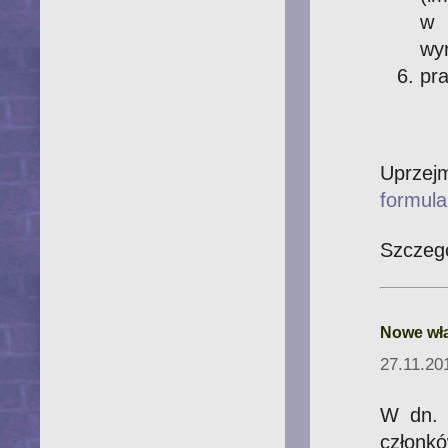
w 
wy
pr
Uprzej
formula
Szczeg
Nowe wł
27.11.20
W dn. 
członk