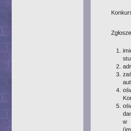
Konkurs
Zgłosze
imi
stu
adr
za
aut
oś
Ko
ośw
da
w 
(i