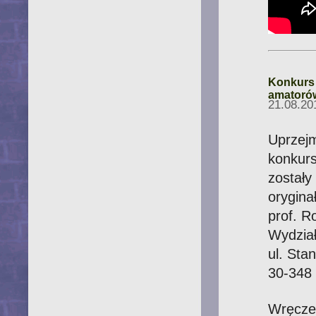
Konkurs "
amatoró
21.08.20
Uprzejm
konkur
zostały
orygina
prof. R
Wydział
ul. Sta
30-348
Wręcze