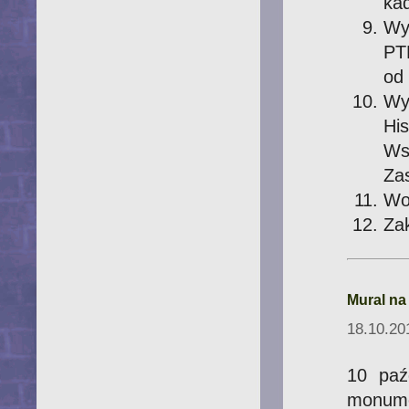
kad
Wy
PT
od 
Wy
Hi
Ws
Za
Wo
Za
Mural na
18.10.20
10 paźd
monume