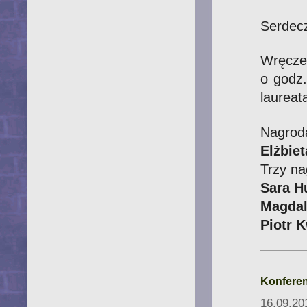
Serdecz
Wręcze
o godz.
laureat
Nagrod
Elżbie
Trzy n
Sara H
Magdal
Piotr 
Konferen
16.09.20