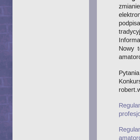
zmiani
elektr
podpis
tradyc
Informa
Nowy t
amatoró
Pytania
Konku
robert.
Regula
profesj
Regula
amator