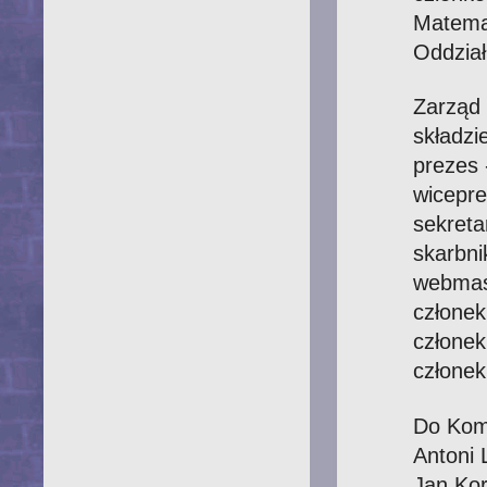
Matema
Oddział
Zarząd
składzi
prezes 
wicepre
sekreta
skarbni
webmast
członek
człone
członek
Do Komi
Antoni 
Jan Kor