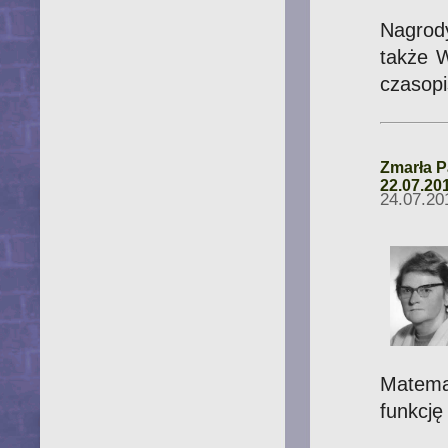
Nagrod
także W
czasopi
Zmarła P
22.07.20
24.07.20
Matemat
funkcję