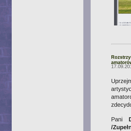
Rozstrzy
amatoró
17.09.20
Uprzej
artyst
amato
zdecyd
Pani
/Zupeł