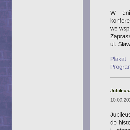
W dn
konfe
we wsp
Zapr
ul. Sła
Plakat
Progra
Jubileus
10.09.20
Jubile
do hist