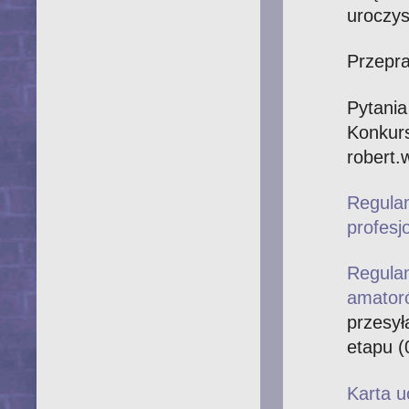
uroczys
Przepra
Pytania
Konku
robert.
Regula
profesj
Regula
amator
przesył
etapu (
Karta u