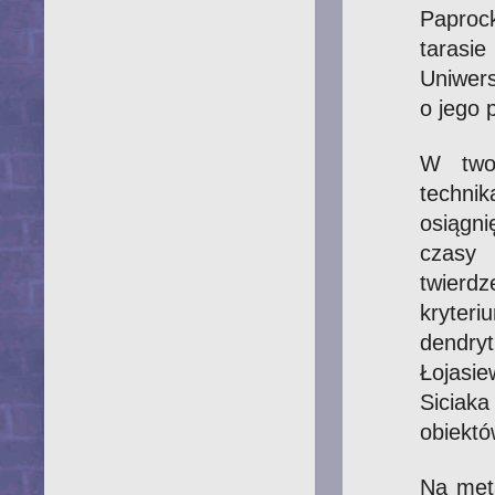
Paproc
tarasi
Uniwers
o jego 
W twor
techn
osiągn
czasy 
twierd
kryter
dendr
Łojasi
Siciak
obiekt
Na met