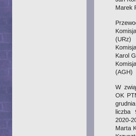
Marek 
Przewod
Komisj
(URz)
Komisj
Karol G
Komisj
(AGH)
W zwią
OK PTM
grudni
liczba
2020-20
Marta K