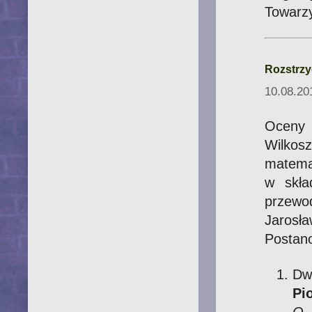
Towarz
Rozstrzy
10.08.20
Oceny
Wilkos
matem
w skła
przewo
Jarosł
Postano
Dw
P
O 