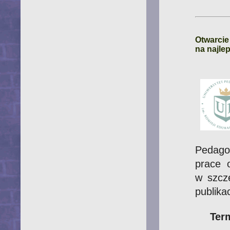
Otwarcie
na najle
Pedago
prace 
w szcze
publikac
Ter