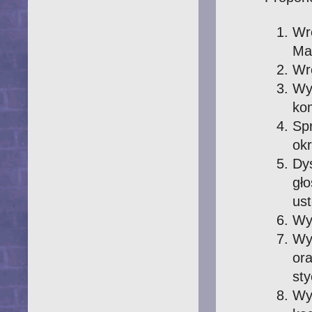
Wr
Mar
Wr
Wy
kom
Sp
okr
Dy
gł
us
Wys
Wy
or
sty
Wy