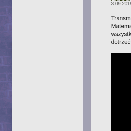
3.09.201
Transm
Matema
wszyst
dotrzeć