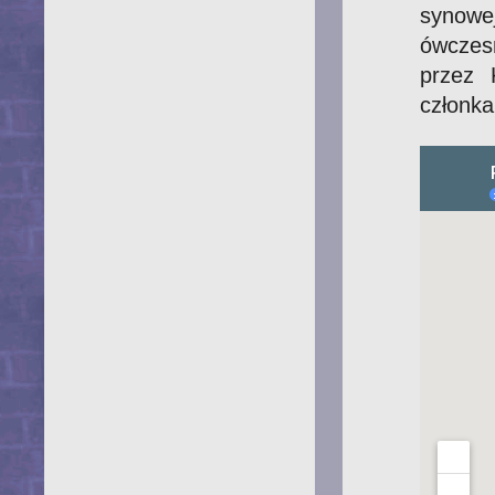
synowe
ówczes
przez 
członk