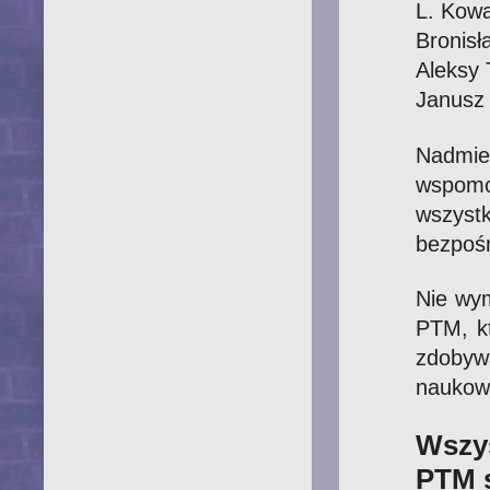
L. Kowa
Bronisł
Aleksy 
Janusz 
Nadmie
wspomog
wszyst
bezpoś
Nie wym
PTM, k
zdobyw
naukow
Wszy
PTM s