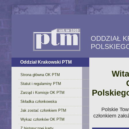
ODDZIAŁ 
POLSKIEG
Oddział Krakowski PTM
Wita
Strona główna OK PTM
Statut i regulaminy PTM
Polskieg
Zarząd i Komisje OK PTM
Składka członkowska
Polskie Tow
Jak zostać członkiem PTM
członkiem zało
Wykaz członków OK PTM
Z historycznej karty