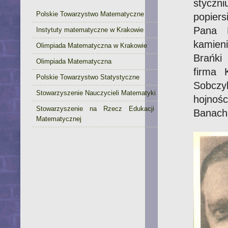
styczn
Polskie Towarzystwo Matematyczne
popiers
Pana M
Instytuty matematyczne w Krakowie
kamien
Olimpiada Matematyczna w Krakowie
Brańki
Olimpiada Matematyczna
firma 
Polskie Towarzystwo Statystyczne
Sobczy
Stowarzyszenie Nauczycieli Matematyki
hojnoś
Stowarzyszenie na Rzecz Edukacji
Banacha
Matematycznej