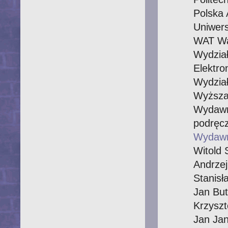
Polska 
Uniwers
WAT W
Wydzia
Elektro
Wydział
Wyższa
Wydaw
podręcz
Wydaw
Witold 
Andrzej
Stanisł
Jan But
Krzysz
Jan Ja