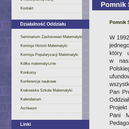
Pomnik 
Kontakt
Pomnik 
Działalność Oddziału
W 1992 
Seminarium Zastosowań Matematyki
jedneg
Komisja Historii Matematyki
który 
Komisja Popularyzacji Matematyki
w nasz
Kółka matematyczne
Polskie
Konkursy
ufundow
Konferencje naukowe
wszystk
Krakowska Szkoła Matematyki
Pan Pro
Oddział
Kalendarium
Projek
Archiwum
Pani M
Pedago
Linki