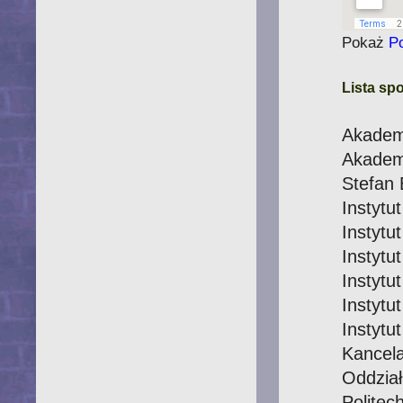
Pokaż
P
Lista s
Akadem
Akadem
Stefan 
Instyt
Instytu
Instyt
Instytu
Instytu
Instytu
Kancela
Oddział
Politec