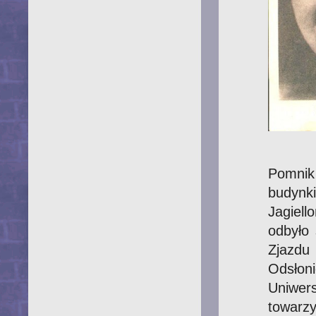
Pomnik
budynk
Jagiell
odbyło 
Zjazd
Odsło
Uniwers
towarz