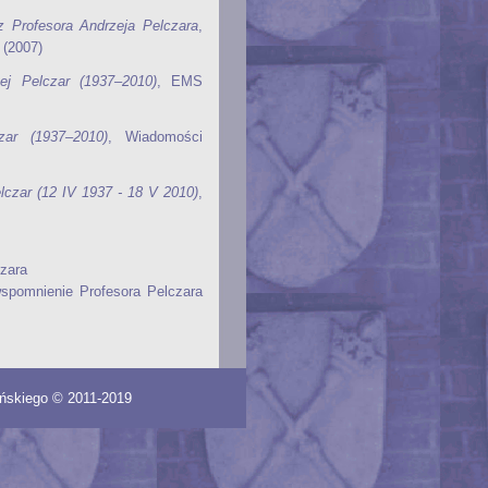
z Profesora Andrzeja Pelczara
,
 (2007)
ej Pelczar (1937–2010)
, EMS
zar (1937–2010)
, Wiadomości
lczar (12 IV 1937 - 18 V 2010)
,
czara
spomnienie Profesora Pelczara
lońskiego © 2011-2019