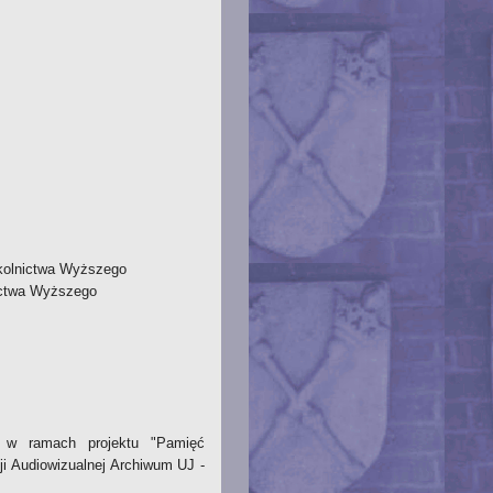
kolnictwa Wyższego
ictwa Wyższego
 w ramach projektu "Pamięć
ji Audiowizualnej Archiwum UJ -