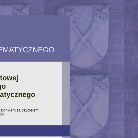
TEMATYCZNEGO
etowej
go
matycznego
 członkiem założycielem
ego