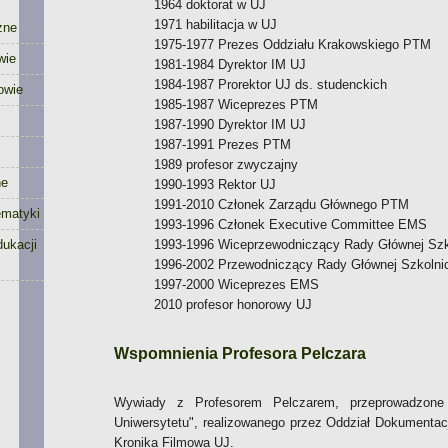
1964 doktorat w UJ
1971 habilitacja w UJ
zne
1975-1977 Prezes Oddziału Krakowskiego PTM
wie
1981-1984 Dyrektor IM UJ
1984-1987 Prorektor UJ ds. studenckich
owie
1985-1987 Wiceprezes PTM
1987-1990 Dyrektor IM UJ
1987-1991 Prezes PTM
1989 profesor zwyczajny
ne
1990-1993 Rektor UJ
1991-2010 Członek Zarządu Głównego PTM
ematyki
1993-1996 Członek Executive Committee EMS
ukacji
1993-1996 Wiceprzewodniczący Rady Głównej Sz
1996-2002 Przewodniczący Rady Głównej Szkoln
1997-2000 Wiceprezes EMS
2010 profesor honorowy UJ
Wspomnienia Profesora Pelczara
Wywiady z Profesorem Pelczarem, przeprowadzone
Uniwersytetu", realizowanego przez Oddział Dokumentac
Kronika Filmowa UJ.