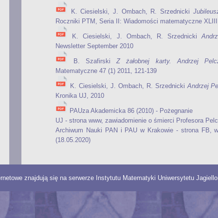
K. Ciesielski, J. Ombach, R. Srzednicki
Jubileus
Roczniki PTM, Seria II: Wiadomości matematyczne XLIII
K. Ciesielski, J. Ombach, R. Srzednicki
Andrz
Newsletter September 2010
B. Szafirski
Z żałobnej karty. Andrzej Pelc
Matematyczne 47 (1) 2011, 121-139
K. Ciesielski, J. Ombach, R. Srzednicki
Andrzej Pe
Kronika UJ, 2010
PAUza Akademicka 86 (2010) - Pożegnanie
UJ - strona www, zawiadomienie o śmierci Profesora Pel
Archiwum Nauki PAN i PAU w Krakowie - strona FB, w
(18.05.2020)
ernetowe znajdują się na serwerze Instytutu Matematyki Uniwersytetu Jagiel