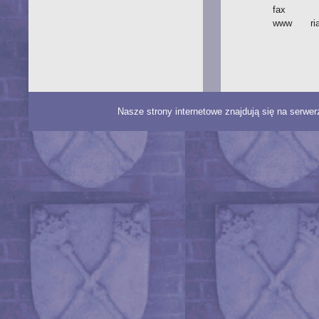
fax
www
ri
Nasze strony internetowe znajdują się na serwe