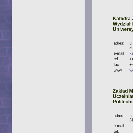
Katedra
Wydział 
Uniwersy
adres:
ul
3
e-mail
k
tel.
+
fax
+
www
w
Zakład M
Uczelni
Politech
adres:
u
3
e-mail
tel.