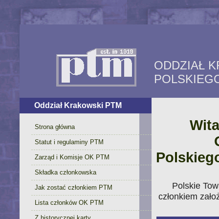
ODDZIAŁ 
POLSKIEG
Oddział Krakowski PTM
Wita
Strona główna
Statut i regulaminy PTM
Polskieg
Zarząd i Komisje OK PTM
Składka członkowska
Polskie Tow
Jak zostać członkiem PTM
członkiem zało
Lista członków OK PTM
Z historycznej karty