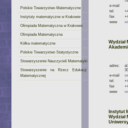
3
e-mail
Polskie Towarzystwo Matematyczne
tel.
+
fax
+
Instytuty matematyczne w Krakowie
www
w
Olimpiada Matematyczna w Krakowie
Olimpiada Matematyczna
Wydział 
Kółka matematyczne
Akademia
Polskie Towarzystwo Statystyczne
Stowarzyszenie Nauczycieli Matematyki
adres:
al
Stowarzyszenie na Rzecz Edukacji
3
e-mail
w
Matematycznej
tel.
+
fax
+
www
w
Instytut
Wydział 
Uniwersy