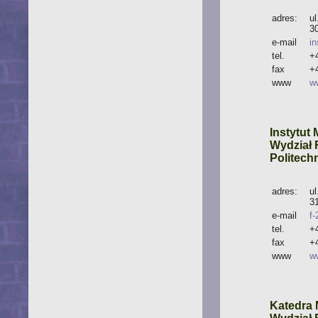
adres:
u
3
e-mail
i
tel.
+
fax
+
www
w
Instytut
Wydział F
Politech
adres:
u
3
e-mail
f
tel.
+
fax
+
www
w
Katedra 