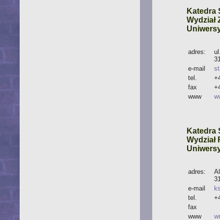
Katedra 
Wydział 
Uniwers
adres:
u
3
e-mail
s
tel.
+
fax
+
www
w
Katedra 
Wydział
Uniwersy
adres:
A
3
e-mail
k
tel.
+
fax
www
w