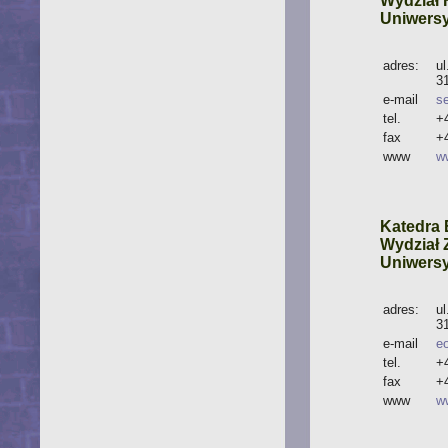
Wydział 
Uniwersy
adres:
u
3
e-mail
s
tel.
+
fax
+
www
w
Katedra 
Wydział 
Uniwersy
adres:
u
3
e-mail
e
tel.
+
fax
+
www
w