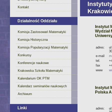
Instytu
Kontakt
Krakowi
Działalność Oddziału
Instytut
Wydział 
Komisja Zastosowań Matematyki
Uniwersy
Komisja Historyczna
adres:
ul
Komisja Popularyzacji Matematyki
3
Konkursy
e-mail
m
tel.
+
Konferencje naukowe
fax
+
www
w
Krakowska Szkoła Matematyki
Kalendarium OK PTM
Kalendarz seminariów naukowych
Instytut
Polska A
Archiwum
Linki
adres:
ul